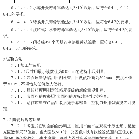
3
6．4．4．2 水嘴开关寿命试验达到2×10
次后，应符合6.4.1、6.4.2、
6.4.3的要求。
4
6．4．4．3 转换开关寿命试验达到3×10
次后，应符合6.4.2的要求。
4
6．4．4．4 旋转式出水管寿命试验达到8×10
次后，应符合6.4.2的要
求。
6．4．4．5 阀芯经450个周期的冷热疲劳试验后，应符合6.4.1、
6.4.2、6.4.3的要求。
7
试验方法
7．1 加工与装配
7．1．1尺寸用最小读数值为0.02mm的游标卡尺测量。
7．1．2 表面质量缺陷用目测检查。目测的距离为500mm，照度不低
于300lx，不得借助任何放大仪器。
7．1．3 螺纹精度用测定该精度等级的螺纹量规测定。
7．1．4 表面粗糙度参照“表面粗糙度标准块”比较检查。
7．1．5 动作质量在产品组装后凭手感检查、控制力矩用弹簧测力计测
定。
7．2 陶瓷片阀芯质量
7．2．1 陶瓷片密封面的面形精度，应用平面平品观察干涉图形，检验
光圈数和局部偏差。当光圈数N≥1时，光圈数N以有效检验范围内直径方向
最多红色条纹数的一半来度量，每道光圈对应的平面度近似等于0.25µm，