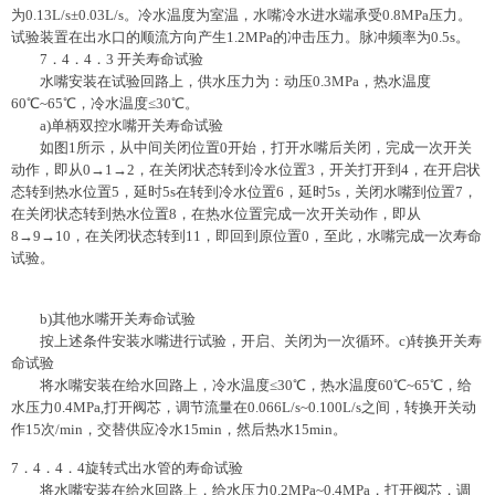
为0.13L/s±0.03L/s。冷水温度为室温，水嘴冷水进水端承受0.8MPa压力。
试验装置在出水口的顺流方向产生1.2MPa的冲击压力。脉冲频率为0.5s。
7．4．4．3 开关寿命试验
水嘴安装在试验回路上，供水压力为：动压0.3MPa，热水温度
60℃~65℃，冷水温度≤30℃。
a)单柄双控水嘴开关寿命试验
如图1所示，从中间关闭位置0开始，打开水嘴后关闭，完成一次开关
动作，即从0→1→2，在关闭状态转到冷水位置3，开关打开到4，在开启状
态转到热水位置5，延时5s在转到冷水位置6，延时5s，关闭水嘴到位置7，
在关闭状态转到热水位置8，在热水位置完成一次开关动作，即从
8→9→10，在关闭状态转到11，即回到原位置0，至此，水嘴完成一次寿命
试验。
b)其他水嘴开关寿命试验
按上述条件安装水嘴进行试验，开启、关闭为一次循环。c)转换开关寿
命试验
将水嘴安装在给水回路上，冷水温度≤30℃，热水温度60℃~65℃，给
水压力0.4MPa,打开阀芯，调节流量在0.066L/s~0.100L/s之间，转换开关动
作15次/min，交替供应冷水15min，然后热水15min。
7．4．4．4旋转式出水管的寿命试验
将水嘴安装在给水回路上，给水压力0.2MPa~0.4MPa，打开阀芯，调