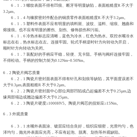
6．1．3 螺纹表面不得有凹痕、断牙等明显缺陷，表面粗糙度R 不大于
3.2µm。
6．1．4 与橡胶密封件配合的铜质零件表面粗糙度R 不大于3.2µm。
6．1．5 塑料件表面不应有明显的填料斑、波纹、溢料、缩痕、翘曲和
熔接痕。也不应有明显的擦伤、划伤、修饰损伤和污垢。
6．1．6 冷热水标志应清晰，蓝色为冷水，红色为热水。双控水嘴冷水
标志在右，热水标志在左。连接牢固。轮式手柄逆时针方向转动为开启，
顺时针方向转动为关闭。
6．1．7 装配好的手柄应平稳，轻便、无卡阻。手柄与阀杆连接牢固，
不得松动。手柄的控制力矩为0.12Nm~0.50Nm。
6．2 陶瓷片阀芯质量
6．2．1 陶瓷片密封面表面不得有针孔和划痕等缺陷，其平面度误差不
大于0.3µm,表面粗糙R 不大于0.2µm。
6．2．2 陶瓷片密封面中心部位局部凹陷或凸起偏差不大于0.25µm,边
缘局部塌边或翘边偏差不大于0.25µm。
6．2．3 陶瓷片硬度≥1000HV5。陶瓷片阀芯的扭矩应≥15Nm。
6．3 外观质量
6．3．1 水嘴外表面涂、镀层应结合良好，组织应细密，光滑均匀，色
泽均匀，抛光外表面应光亮，不应有起泡、脱离、划伤等外观缺陷。