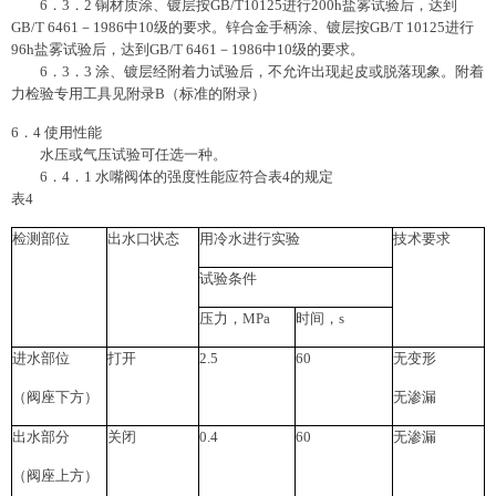
6．3．2 铜材质涂、镀层按GB/T10125进行200h盐雾试验后，达到
GB/T 6461－1986中10级的要求。锌合金手柄涂、镀层按GB/T 10125进行
96h盐雾试验后，达到GB/T 6461－1986中10级的要求。
6．3．3 涂、镀层经附着力试验后，不允许出现起皮或脱落现象。附着
力检验专用工具见附录B（标准的附录）
6．4 使用性能
水压或气压试验可任选一种。
6．4．1 水嘴阀体的强度性能应符合表4的规定
表4
检测部位
出水口状态
用冷水进行实验
技术要求
试验条件
压力，MPa
时间，s
进水部位
打开
2.5
60
无变形
（阀座下方）
无渗漏
出水部分
关闭
0.4
60
无渗漏
（阀座上方）