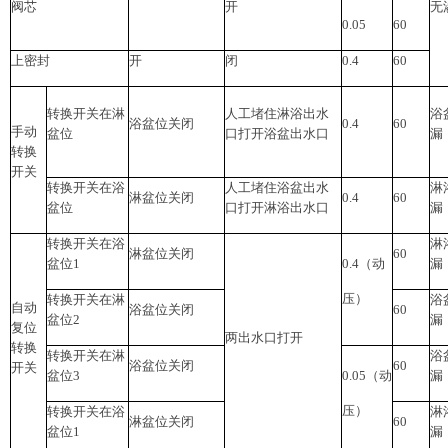
阀芯
开
无
0.05
60
上密封
开
闭
0.4
60
转换开关在淋
人工堵住淋浴出水
浴
浴盆位关闭
0.4
60
手动
盆位
口打开浴盆出水口
漏
转换
开关
转换开关在浴
人工堵住浴盆出水
淋
淋盆位关闭
0.4
60
盆位
口打开淋浴出水口
漏
转换开关在浴
淋
淋盆位关闭
60
盆位1
0.4（动
漏
压）
转换开关在淋
浴
自动
浴盆位关闭
60
盆位2
漏
复位
两出水口打开
转换
转换开关在淋
浴
浴盆位关闭
60
开关
盆位3
0.05（动
漏
压）
转换开关在浴
淋
淋盆位关闭
60
盆位1
漏