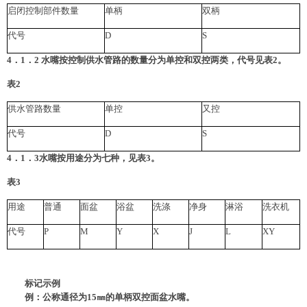
启闭控制部件数量
单柄
双柄
代号
D
S
4．1．2 水嘴按控制供水管路的数量分为单控和双控两类，代号见表2。
表2
供水管路数量
单控
又控
代号
D
S
4．1．3水嘴按用途分为七种，见表3。
表3
用途
普通
面盆
浴盆
洗涤
净身
淋浴
洗衣机
代号
P
M
Y
X
J
L
XY
标记示例
例：公称通径为15㎜的单柄双控面盆水嘴。