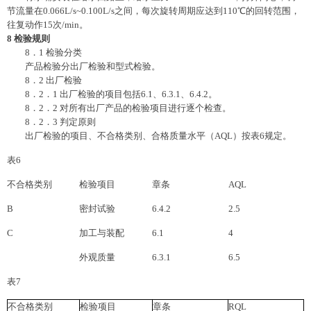
节流量在0.066L/s~0.100L/s之间，每次旋转周期应达到110℃的回转范围，
往复动作15次/min。
8
检验规则
8．1 检验分类
产品检验分出厂检验和型式检验。
8．2 出厂检验
8．2．1 出厂检验的项目包括6.1、6.3.1、6.4.2。
8．2．2 对所有出厂产品的检验项目进行逐个检查。
8．2．3 判定原则
出厂检验的项目、不合格类别、合格质量水平（AQL）按表6规定。
表6
不合格类别
检验项目
章条
AQL
B
密封试验
6.4.2
2.5
C
加工与装配
6.1
4
外观质量
6.3.1
6.5
表7
不合格类别
检验项目
章条
RQL