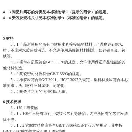
4．3 陶瓷片阀芯的分类见本标准附录C（提示的附录）的规定。
4．4 安装及规格尺寸见本标准附录A（标准的附录）的规定。
5 材料
5．1 产品所使用的所有与饮用水直接接触的材料，当温度达到90℃
时，不应对水质造成污染。不允许使用易腐蚀材料制造，如锌铝合金、铸
铁等。
5．2 铜件材质应符合GB/T 1176的规定，允许使用保证产品性能的其
他材料制造。
5．3 陶瓷密封材质符合GB/T 5593的规定。
5．4 橡胶应符合HG/T 3091、HG/T 3097的规定，塑料材质应符合本标
准要求，所用材料应耐腐蚀、耐老化。
5．5 陶瓷片之间的润滑剂应无毒。
6
技术要求
6．1加工与装配
6．1．1铸件不得有缩孔、裂纹和气孔等缺陷，内控所附有的芯砂应清
除干净。
6．1．2 管螺纹精度应符合GB/T 7306和GB/T 7307的规定，其中按
GB/T 7307的外螺纹应不低于B级精度。