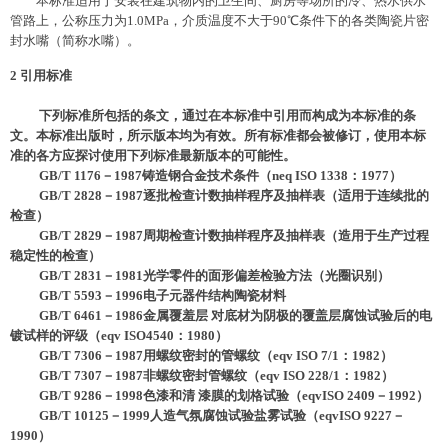
本标准适用于安装在建筑物内的卫生间、厨房等场所的冷、热水供水
管路上，公称压力为1.0MPa，介质温度不大于90℃条件下的各类陶瓷片密
封水嘴（简称水嘴）。
2
引用标准
下列标准所包括的条文，通过在本标准中引用而构成为本标准的条
文。本标准出版时，所示版本均为有效。所有标准都会被修订，使用本标
准的各方应探讨使用下列标准最新版本的可能性。
GB/T 1176－1987铸造钢合金技术条件（neq ISO 1338：1977）
GB/T 2828－1987逐批检查计数抽样程序及抽样表（适用于连续批的
检查）
GB/T 2829－1987周期检查计数抽样程序及抽样表（造用于生产过程
稳定性的检查）
GB/T 2831－1981光学零件的面形偏差检验方法（光圈识别）
GB/T 5593－1996电子元器件结构陶瓷材料
GB/T 6461－1986金属覆羞层 对底材为阴极的覆盖层腐蚀试验后的电
镀试样的评级（eqv ISO4540：1980）
GB/T 7306－1987用螺纹密封的管螺纹（eqv ISO 7/1：1982）
GB/T 7307－1987非螺纹密封管螺纹（eqv ISO 228/1：1982）
GB/T 9286－1998色漆和清 漆膜的划格试验（eqvISO 2409－1992）
GB/T 10125－1999人造气氛腐蚀试验盐雾试验（eqvISO 9227－
1990）