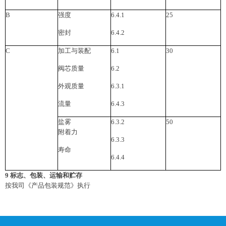
B
强度
6.4.1
25
密封
6.4.2
C
加工与装配
6.1
30
阀芯质量
6.2
外观质量
6.3.1
流量
6.4.3
盐雾
6.3.2
50
附着力
6.3.3
寿命
6.4.4
9
标志、包装、运输和贮存
按我司《产品包装规范》执行