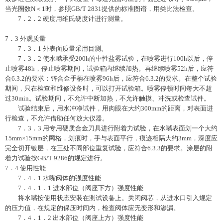
当光圈数N＜1时，参照GB/T 2831提供的标准图谱，用类比法检查。
7．2．2 硬度用维氏硬度计进行测量。
7．3 外观质量
7．3．1 外表面质量采用目测。
7．3．2 使水嘴承受200h的中性盐雾试验，在喷雾进行100h以后，停
止喷雾48h，停止喷雾期间，试验箱内继续加热。再继续喷雾52h后，应符
合6.3.2的要求：锌合金手柄在喷雾96h后，应符合6.3.2的要求。在整个试验
期间，只在检查和维修设备时，可以打开试验箱。喷雾停顿时间每大不超
过30min。试验期间，不允许中断加热，不允许触摸、冲洗或检查试件。
试验结束后，用水冲净试件，用肉眼在大约300mm的距离，对表面进
行检查，不允许借助任何放大仪器。
7．3．3 用专用硬质合金刀具进行附着力试验，在水嘴表面划一个大约
15mm×15mm的网格，划痕时，手与表面平行，痕迹相隔大约3mm，深度应
完全切开镀层，在三处不同部位重复试验，应符合6.3.3的要求。涂层的附
着力试验按GB/T 9286的规定进行。
7．4 使用性能
7．4．1 水嘴阀体的强度性能
7．4．1．1 进水部位（阀座下方）强度性能
将水嘴按使用状态安装在测试设备上。关闭阀芯，从进水口引入规定
的压力值，在规定的保压时间内，检查阀体应无变形和渗漏。
7．4．1．2 出水部位（阀座上方）强度性能