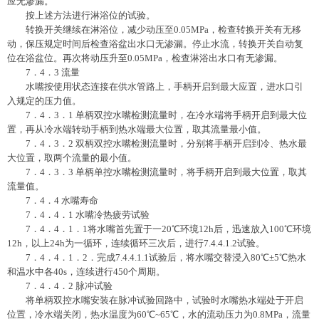
应无渗漏。
按上述方法进行淋浴位的试验。
转换开关继续在淋浴位，减少动压至0.05MPa，检查转换开关有无移
动，保压规定时间后检查浴盆出水口无渗漏。停止水流，转换开关自动复
位在浴盆位。再次将动压升至0.05MPa，检查淋浴出水口有无渗漏。
7．4．3 流量
水嘴按使用状态连接在供水管路上，手柄开启到最大应置，进水口引
入规定的压力值。
7．4．3．1 单柄双控水嘴检测流量时，在冷水端将手柄开启到最大位
置，再从冷水端转动手柄到热水端最大位置，取其流量最小值。
7．4．3．2 双柄双控水嘴检测流量时，分别将手柄开启到冷、热水最
大位置，取两个流量的最小值。
7．4．3．3 单柄单控水嘴检测流量时，将手柄开启到最大位置，取其
流量值。
7．4．4 水嘴寿命
7．4．4．1 水嘴冷热疲劳试验
7．4．4．1．1将水嘴首先置于一20℃环境12h后，迅速放入100℃环境
12h，以上24h为一循环，连续循环三次后，进行7.4.4.1.2试验。
7．4．4．1．2．完成7.4.4.1.1试验后，将水嘴交替浸入80℃±5℃热水
和温水中各40s，连续进行450个周期。
7．4．4．2 脉冲试验
将单柄双控水嘴安装在脉冲试验回路中，试验时水嘴热水端处于开启
位置，冷水端关闭，热水温度为60℃~65℃，水的流动压力为0.8MPa，流量