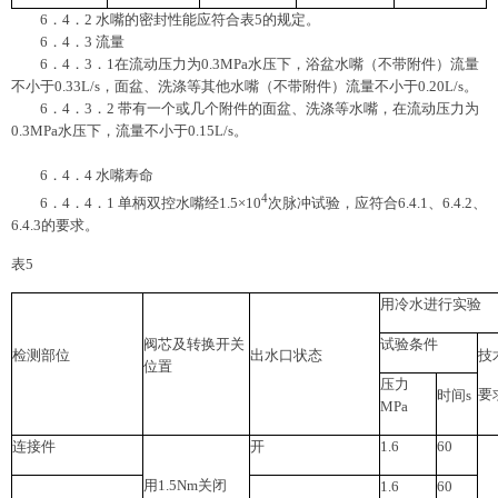
6．4．2 水嘴的密封性能应符合表5的规定。
6．4．3 流量
6．4．3．1在流动压力为0.3MPa水压下，浴盆水嘴（不带附件）流量
不小于0.33L/s，面盆、洗涤等其他水嘴（不带附件）流量不小于0.20L/s。
6．4．3．2 带有一个或几个附件的面盆、洗涤等水嘴，在流动压力为
0.3MPa水压下，流量不小于0.15L/s。
6．4．4 水嘴寿命
4
6．4．4．1 单柄双控水嘴经1.5×10
次脉冲试验，应符合6.4.1、6.4.2、
6.4.3的要求。
表5
用冷水进行实验
阀芯及转换开关
试验条件
检测部位
出水口状态
技
位置
压力
要
时间s
MPa
连接件
开
1.6
60
用1.5Nm关闭
1.6
60